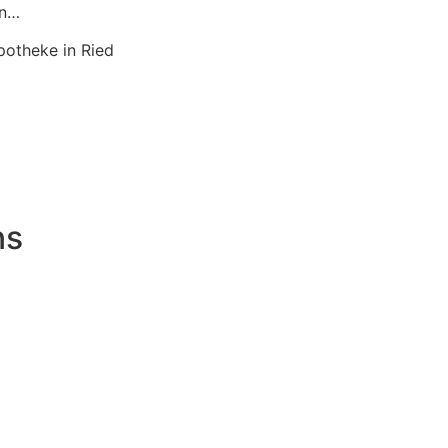
en…
potheke in Ried
ns